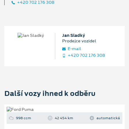
+420 702 176 308
Jan Sladký
Prodejce vozidel
E‑mail
+420 702 176 308
Další vozy ihned k odběru
998 ccm
42 454 km
automatická