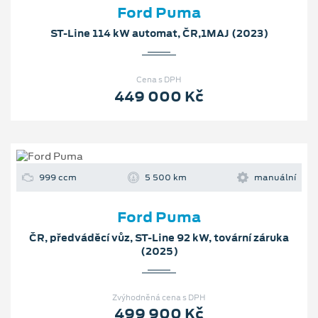
Ford Puma
ST-Line 114 kW automat, ČR,1MAJ (2023)
Cena s DPH
449 000 Kč
999 ccm
5 500 km
manuální
Ford Puma
ČR, předváděcí vůz, ST-Line 92 kW, tovární záruka
(2025)
Zvýhodněná cena s DPH
499 900 Kč