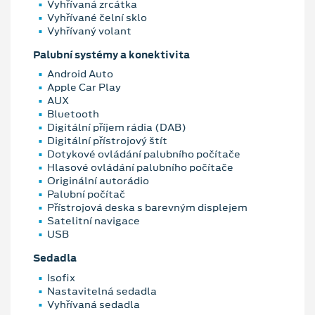
Vyhřívaná zrcátka
Vyhřívané čelní sklo
Vyhřívaný volant
Palubní systémy a konektivita
Android Auto
Apple Car Play
AUX
Bluetooth
Digitální příjem rádia (DAB)
Digitální přístrojový štít
Dotykové ovládání palubního počítače
Hlasové ovládání palubního počítače
Originální autorádio
Palubní počítač
Přístrojová deska s barevným displejem
Satelitní navigace
USB
Sedadla
Isofix
Nastavitelná sedadla
Vyhřívaná sedadla