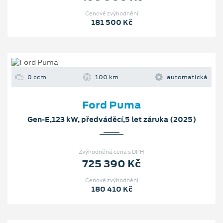
Cenové zvýhodnění
181 500 Kč
0 ccm
100 km
automatická
Ford Puma
Gen-E,123 kW, předváděcí,5 let záruka (2025)
Zvýhodněná cena s DPH
725 390 Kč
Cenové zvýhodnění
180 410 Kč