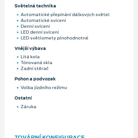
Světelná technika
Automatické přepínání dálkových světel
Automatické svícení
Denní svícení
LED denní svícení
LED světlomety plnohodnotné
Vnější výbava
Litá kola
Tónovaná skla
Zadní stěrač
Pohon a podvozek
Volba jízdního režimu
Ostatní
Záruka
TOVÁRNÍ KONFIGURACE