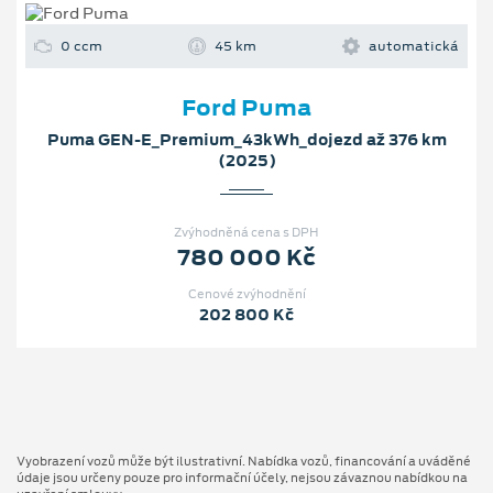
0 ccm
45 km
automatická
Ford Puma
Puma GEN-E_Premium_43kWh_dojezd až 376 km
(2025)
Zvýhodněná cena s DPH
780 000 Kč
Cenové zvýhodnění
202 800 Kč
Vyobrazení vozů může být ilustrativní. Nabídka vozů, financování a uváděné
údaje jsou určeny pouze pro informační účely, nejsou závaznou nabídkou na