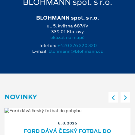
BLOHMANN spol. s r.o.
BLOHMANN spol. s r.o.
ul. 5. května 687/IV
339 01 Klatovy
ukázat na mapě
Telefon:
+420 376 320 320
E-mail:
blohmann@blohmann.cz
NOVINKY
6. 8. 2026
FORD DÁVÁ ČESKÝ FOTBAL DO