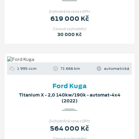
Zvýhodněná cena s DPH
619 000 Kč
Cenové zvýhodnění
30 000 Kč
1 995 ccm
71 666 km
automatická
Ford Kuga
Titanium X - 2,0 140kw/190k - automat-4x4
(2022)
Zvýhodněná cena s DPH
564 000 Kč
Cenové zvýhodnění