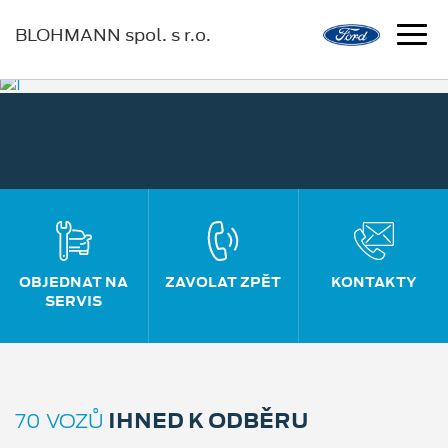
BLOHMANN spol. s r.o.
OBJEDNAT NA
ZAVOLAT ZPĚT
KONTAKTY
SERVIS
IHNED K ODBĚRU
70 VOZŮ