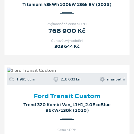
Titanium 43kWh 100kW 136k EV (2025)
Zvýhodněná cena s DPH
768 900 Kč
Cenové zvýhodnění
303 644 Kč
1 995 ccm
218 033 km
manuální
Ford Transit Custom
Trend 320 Kombi Van_L1H1_2.0EcoBlue
96kW/130k (2020)
Cena s DPH