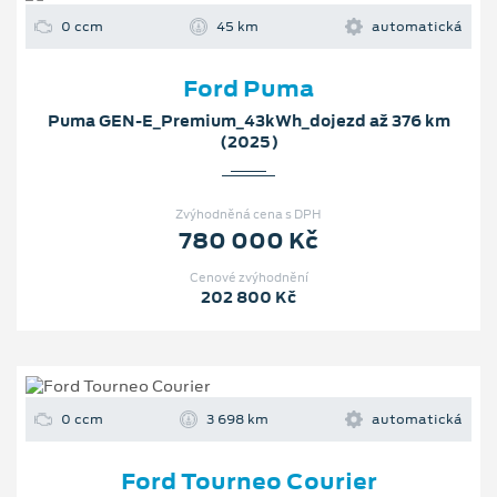
0 ccm
45 km
automatická
Ford Puma
Puma GEN-E_Premium_43kWh_dojezd až 376 km
(2025)
Zvýhodněná cena s DPH
780 000 Kč
Cenové zvýhodnění
202 800 Kč
0 ccm
3 698 km
automatická
Ford Tourneo Courier