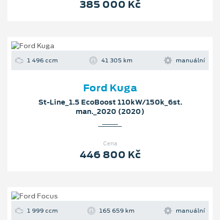
385 000 Kč
1 496 ccm
41 305 km
manuální
Ford Kuga
St-Line_1.5 EcoBoost 110kW/150k_6st.
man._2020 (2020)
Cena
446 800 Kč
1 999 ccm
165 659 km
manuální