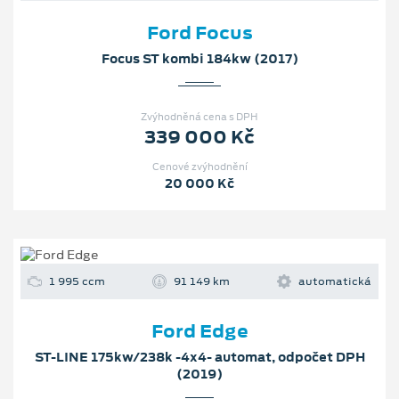
Ford Focus
Focus ST kombi 184kw (2017)
Zvýhodněná cena s DPH
339 000 Kč
Cenové zvýhodnění
20 000 Kč
1 995 ccm
91 149 km
automatická
Ford Edge
ST-LINE 175kw/238k -4x4- automat, odpočet DPH
(2019)