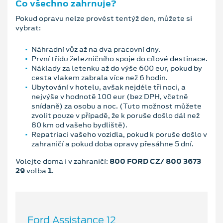
Co všechno zahrnuje?
Pokud opravu nelze provést tentýž den, můžete si
vybrat:
Náhradní vůz až na dva pracovní dny.
První třídu železničního spoje do cílové destinace.
Náklady za letenku až do výše 600 eur, pokud by
cesta vlakem zabrala více než 6 hodin.
Ubytování v hotelu, avšak nejdéle tři noci, a
nejvýše v hodnotě 100 eur (bez DPH, včetně
snídaně) za osobu a noc. (Tuto možnost můžete
zvolit pouze v případě, že k poruše došlo dál než
80 km od vašeho bydliště).
Repatriaci vašeho vozidla, pokud k poruše došlo v
zahraničí a pokud doba opravy přesáhne 5 dní.
Volejte doma i v zahraničí:
800 FORD CZ/ 800 3673
29
volba
1
.
Ford Assistance 12