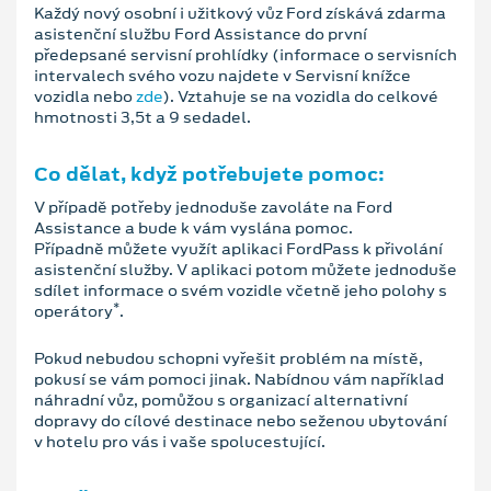
Každý nový osobní i užitkový vůz Ford získává zdarma
asistenční službu Ford Assistance do první
předepsané servisní prohlídky (informace o servisních
intervalech svého vozu najdete v Servisní knížce
vozidla nebo
zde
). Vztahuje se na vozidla do celkové
hmotnosti 3,5t a 9 sedadel.
Co dělat, když potřebujete pomoc:
V případě potřeby jednoduše zavoláte na Ford
Assistance a bude k vám vyslána pomoc.
Případně můžete využít aplikaci FordPass k přivolání
asistenční služby. V aplikaci potom můžete jednoduše
sdílet informace o svém vozidle včetně jeho polohy s
*
operátory
.
Pokud nebudou schopni vyřešit problém na místě,
pokusí se vám pomoci jinak. Nabídnou vám například
náhradní vůz, pomůžou s organizací alternativní
dopravy do cílové destinace nebo seženou ubytování
v hotelu pro vás i vaše spolucestující.