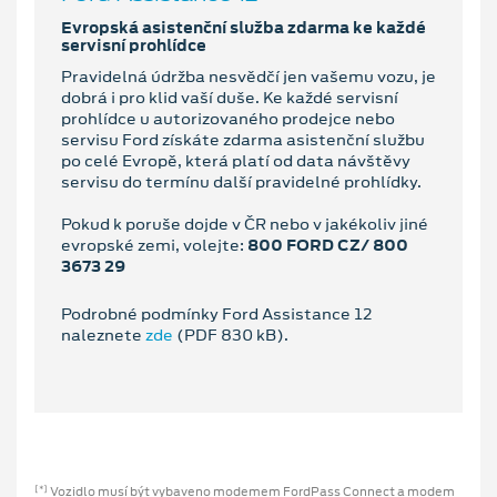
Evropská asistenční služba zdarma ke každé
servisní prohlídce
Pravidelná údržba nesvědčí jen vašemu vozu, je
dobrá i pro klid vaší duše. Ke každé servisní
prohlídce u autorizovaného prodejce nebo
servisu Ford získáte zdarma asistenční službu
po celé Evropě, která platí od data návštěvy
servisu do termínu další pravidelné prohlídky.
Pokud k poruše dojde v ČR nebo v jakékoliv jiné
evropské zemi, volejte:
800 FORD CZ/ 800
3673 29
Podrobné podmínky Ford Assistance 12
naleznete
zde
(PDF 830 kB).
Vozidlo musí být vybaveno modemem FordPass Connect a modem
[*]