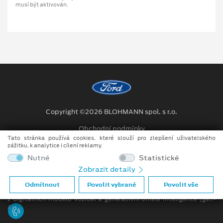
musí být aktivován.
Copyright ©2026 BLOHMANN spol. s r.o.
Obchodní podmínky
Tato stránka používá cookies, které slouží pro zlepšení uživatelského
Ochrana osobních údajů
zážitku, k analytice i cílení reklamy.
Nutné
Statistické
Prohlášení o zpracování údajů konečných zákazníků
Zobrazit detaily
Při tvorbě videí a obrázků na tomto webu je využíváno kombinace
Odmítnout
Povolit vybrané
Povolit vše
tradičních fotografií či videí, počítačem generovaných snímků (CGI)
z digitálních modelů vozidel a generativní umělé inteligence (gen-
AI).