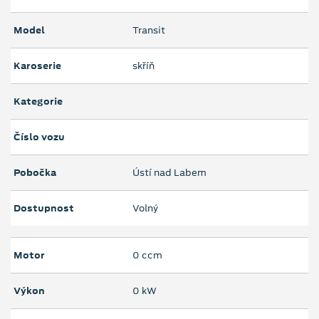
Model
Transit
Karoserie
skříň
Kategorie
Číslo vozu
Pobočka
Ústí nad Labem
Dostupnost
Volný
Motor
0 ccm
Výkon
0 kW