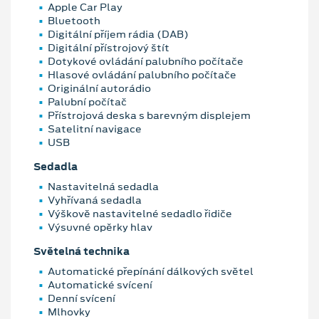
Apple Car Play
Bluetooth
Digitální příjem rádia (DAB)
Digitální přístrojový štít
Dotykové ovládání palubního počítače
Hlasové ovládání palubního počítače
Originální autorádio
Palubní počítač
Přístrojová deska s barevným displejem
Satelitní navigace
USB
Sedadla
Nastavitelná sedadla
Vyhřívaná sedadla
Výškově nastavitelné sedadlo řidiče
Výsuvné opěrky hlav
Světelná technika
Automatické přepínání dálkových světel
Automatické svícení
Denní svícení
Mlhovky