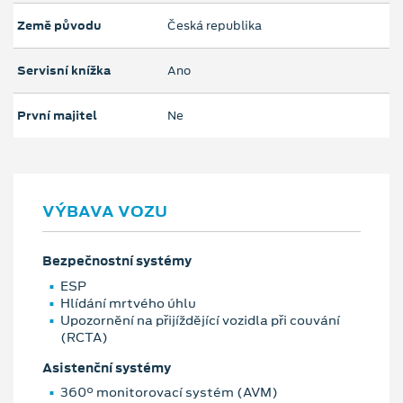
Země původu
Česká republika
Servisní knížka
Ano
První majitel
Ne
VÝBAVA VOZU
Bezpečnostní systémy
ESP
Hlídání mrtvého úhlu
Upozornění na přijíždějící vozidla při couvání
(RCTA)
Asistenční systémy
360° monitorovací systém (AVM)