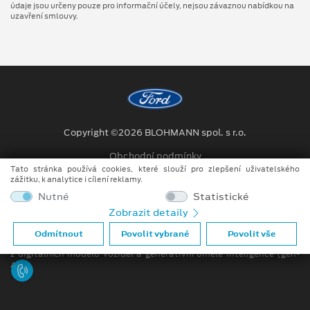
údaje jsou určeny pouze pro informační účely, nejsou závaznou nabídkou na
uzavření smlouvy.
Copyright ©2026 BLOHMANN spol. s r.o.
Obchodní podmínky
Tato stránka používá cookies, které slouží pro zlepšení uživatelského
Ochrana osobních údajů
zážitku, k analytice i cílení reklamy.
Nutné
Statistické
Prohlášení o zpracování údajů konečných zákazníků
Zobrazit detaily
Při tvorbě videí a obrázků na tomto webu je využíváno kombinace
Odmítnout
Povolit vybrané
Povolit vše
tradičních fotografií či videí, počítačem generovaných snímků (CGI)
z digitálních modelů vozidel a generativní umělé inteligence (gen-
AI).