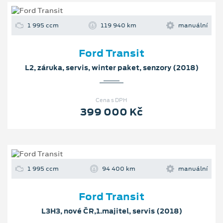
1 995 ccm
119 940 km
manuální
Ford Transit
L2, záruka, servis, winter paket, senzory (2018)
Cena s DPH
399 000 Kč
1 995 ccm
94 400 km
manuální
Ford Transit
L3H3, nové ČR,1.majitel, servis (2018)