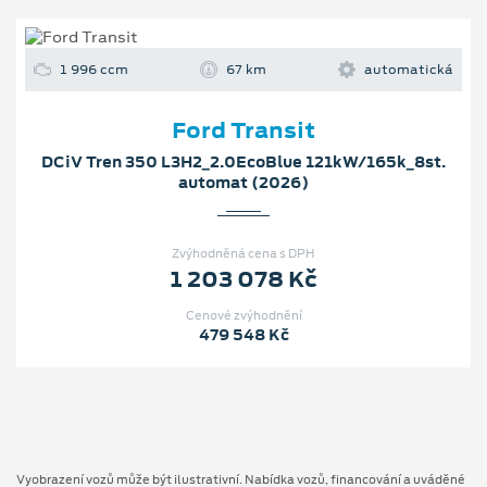
1 996 ccm
67 km
automatická
Ford Transit
DCiV Tren 350 L3H2_2.0EcoBlue 121kW/165k_8st.
automat (2026)
Zvýhodněná cena s DPH
1 203 078 Kč
Cenové zvýhodnění
479 548 Kč
Vyobrazení vozů může být ilustrativní. Nabídka vozů, financování a uváděné