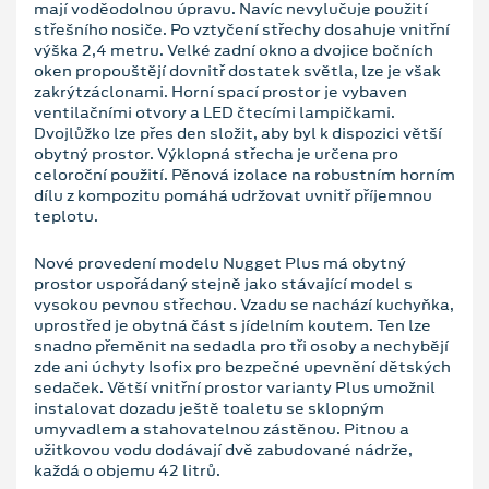
mají voděodolnou úpravu. Navíc nevylučuje použití
střešního nosiče. Po vztyčení střechy dosahuje vnitřní
výška 2,4 metru. Velké zadní okno a dvojice bočních
oken propouštějí dovnitř dostatek světla, lze je však
zakrýtzáclonami. Horní spací prostor je vybaven
ventilačními otvory a LED čtecími lampičkami.
Dvojlůžko lze přes den složit, aby byl k dispozici větší
obytný prostor. Výklopná střecha je určena pro
celoroční použití. Pěnová izolace na robustním horním
dílu z kompozitu pomáhá udržovat uvnitř příjemnou
teplotu.
Nové provedení modelu Nugget Plus má obytný
prostor uspořádaný stejně jako stávající model s
vysokou pevnou střechou. Vzadu se nachází kuchyňka,
uprostřed je obytná část s jídelním koutem. Ten lze
snadno přeměnit na sedadla pro tři osoby a nechybějí
zde ani úchyty Isofix pro bezpečné upevnění dětských
sedaček. Větší vnitřní prostor varianty Plus umožnil
instalovat dozadu ještě toaletu se sklopným
umyvadlem a stahovatelnou zástěnou. Pitnou a
užitkovou vodu dodávají dvě zabudované nádrže,
každá o objemu 42 litrů.