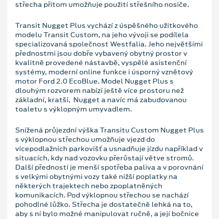
střecha přitom umožňuje použití střešního nosiče.
Transit Nugget Plus vychází z úspěšného užitkového
modelu Transit Custom, na jeho vývoji se podílela
specializovaná společnost Westfalia. Jeho největšími
přednostmi jsou dobře vybavený obytný prostor v
kvalitně provedené nástavbě, vyspělé asistenční
systémy, moderní online funkce i úsporný vznětový
motor Ford 2.0 EcoBlue. Model Nugget Plus s
dlouhým rozvorem nabízí ještě více prostoru než
základní, kratší, Nugget a navíc má zabudovanou
toaletu s výklopným umyvadlem.
Snížená průjezdní výška Transitu Custom Nugget Plus
s výklopnou střechou umožňuje vjezd do
vícepodlažních parkovišť a usnadňuje jízdu například v
situacích, kdy nad vozovku přerůstají větve stromů.
Další předností je menší spotřeba paliva a v porovnání
s velkými obytnými vozy také nižší poplatky na
některých trajektech nebo zpoplatněných
komunikacích. Pod výklopnou střechou se nachází
pohodlné lůžko. Střecha je dostatečně lehká na to,
aby s ní bylo možné manipulovat ručně, a její bočnice