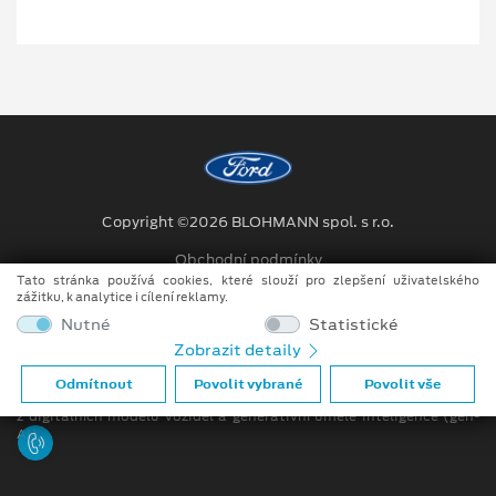
Copyright ©2026 BLOHMANN spol. s r.o.
Obchodní podmínky
Tato stránka používá cookies, které slouží pro zlepšení uživatelského
Ochrana osobních údajů
zážitku, k analytice i cílení reklamy.
Nutné
Statistické
Prohlášení o zpracování údajů konečných zákazníků
Zobrazit detaily
Při tvorbě videí a obrázků na tomto webu je využíváno kombinace
Odmítnout
Povolit vybrané
Povolit vše
tradičních fotografií či videí, počítačem generovaných snímků (CGI)
z digitálních modelů vozidel a generativní umělé inteligence (gen-
AI).