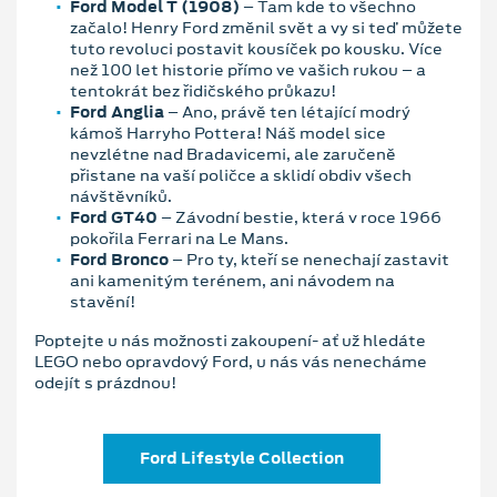
Ford Model T (1908)
– Tam kde to všechno
začalo! Henry Ford změnil svět a vy si teď můžete
tuto revoluci postavit kousíček po kousku. Více
než 100 let historie přímo ve vašich rukou – a
tentokrát bez řidičského průkazu!
Ford Anglia
– Ano, právě ten létající modrý
kámoš Harryho Pottera! Náš model sice
nevzlétne nad Bradavicemi, ale zaručeně
přistane na vaší poličce a sklidí obdiv všech
návštěvníků.
Ford GT40
– Závodní bestie, která v roce 1966
pokořila Ferrari na Le Mans.
Ford Bronco
– Pro ty, kteří se nenechají zastavit
ani kamenitým terénem, ani návodem na
stavění!
Poptejte u nás možnosti zakoupení- ať už hledáte
LEGO nebo opravdový Ford, u nás vás nenecháme
odejít s prázdnou!
Ford Lifestyle Collection