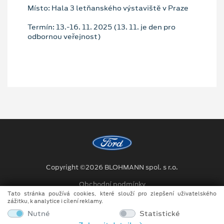
Místo: Hala 3 letňanského výstaviště v Praze
Termín: 13.-16. 11. 2025 (13. 11. je den pro
odbornou veřejnost)
Copyright ©2026 BLOHMANN spol. s r.o.
Obchodní podmínky
Tato stránka používá cookies, které slouží pro zlepšení uživatelského
Ochrana osobních údajů
zážitku, k analytice i cílení reklamy.
Nutné
Statistické
Prohlášení o zpracování údajů konečných zákazníků