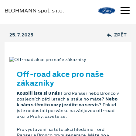
BLOHMANN spol. s r.o.
25. 7. 2025
ZPĚT
Off-road akce pro naše
zákazníky
Koupili jste si u nás
Ford Ranger nebo Bronco v
posledních pěti letech a stále ho máte?
Nebo
k nám s těmito vozy jezdíte na servis
? Pokud
jste nedostali pozvánku na zářijovou off-road
akci u Prahy, ozvěte se.
Pro vystavení na této akci hledáme Ford
Ranger a Bronco první generace. Máte ho v