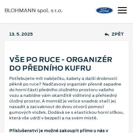
BLOHMANN spol. s r.o.
13. 5. 2025
ZPĚT
VŠE PO RUCE - ORGANIZÉR
DO PŘEDNÍHO KUFRU
Potřebujete mít nabíječku, kabely a další drobnosti
pěkně po ruce? Nadčasový organizér přesně zapadne
do horní části předního úložného prostoru vašeho
vozu a nabídne vám okamžitě viditelný a přehledný
úložný prostor. A montáž je velice snadná: stačí jej
nasadit a zacvaknout do dvou otvorů pomocí
gumových vložek. Dodává se s elastickou horní síťkou,
která vše udrží v bezpečí a na svém místě.
Příslušenství je možné zakoupit přímo u nás v