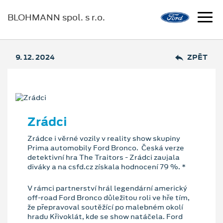
BLOHMANN spol. s r.o.
9. 12. 2024
ZPĚT
Zrádci
Zrádce i věrné vozily v reality show skupiny
Prima automobily Ford Bronco. Česká verze
detektivní hra The Traitors - Zrádci zaujala
diváky a na csfd.cz získala hodnocení 79 %. *
V rámci partnerství hrál legendární americký
off-road Ford Bronco důležitou roli ve hře tím,
že přepravoval soutěžící po malebném okolí
hradu Křivoklát, kde se show natáčela. Ford