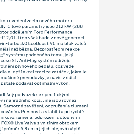
inkou uvedení zcela nového motoru
y. Cílové parametry jsou 212 kW (288
aptor oddělením Ford Performance,
l“ 2,0 l. I ten však bude v nové generaci
twin-turbo 3.0 EcoBoost V6 má blok válců
evnější než běžná. Bezprostřední reakce
lag“ systému podobného tomu, jaký
cusu ST. Anti-lag systém udržuje
volnění plynového pedálu, což vede
la a lepší akceleraci ze zatáček, jakmile
amočinné převodovky je navíc v řídicí
z stále podával optimální výkon.
dlišný podvozek se specifickými
y i náhradního kola. Jiné jsou rovněž
ní. Samotné zavěšení, odpružení a tlumení
ováním. Přesnost a stabilitu při rychlé
hliníková ramena, odpružení s dlouhými
 FOX® Live Valve s vnitřním obtokem
ají průměr 6,3 cm a jejich olejová náplň