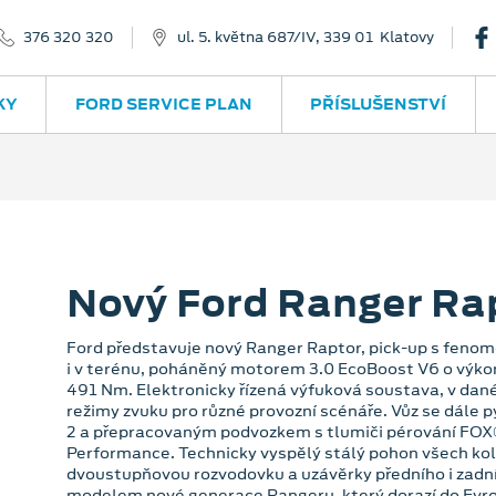
376 320 320
ul. 5. května 687/IV, 339 01 Klatovy
KY
FORD SERVICE PLAN
PŘÍSLUŠENSTVÍ
Nový Ford Ranger Ra
Ford představuje nový Ranger Raptor, pick-up s fenome
i v terénu, poháněný motorem 3.0 EcoBoost V6 o výk
491 Nm. Elektronicky řízená výfuková soustava, v dané 
režimy zvuku pro různé provozní scénáře. Vůz se dále 
2 a přepracovaným podvozkem s tlumiči pérování FOX®
Performance. Technicky vyspělý stálý pohon všech kol
dvoustupňovou rozvodovku a uzávěrky předního i zadní
modelem nové generace Rangeru, který dorazí do Evr