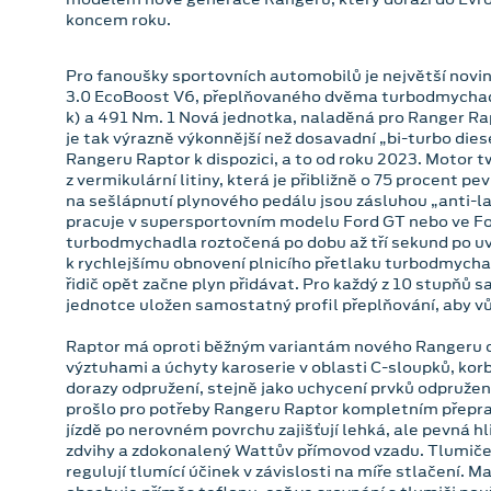
koncem roku.
Pro fanoušky sportovních automobilů je největší nov
3.0 EcoBoost V6, přeplňovaného dvěma turbodmychadl
k) a 491 Nm. 1 Nová jednotka, naladěná pro Ranger R
je tak výrazně výkonnější než dosavadní „bi-turbo diese
Rangeru Raptor k dispozici, a to od roku 2023. Motor 
z vermikulární litiny, která je přibližně o 75 procent p
na sešlápnutí plynového pedálu jsou zásluhou „anti-
pracuje v supersportovním modelu Ford GT nebo ve Fo
turbodmychadla roztočená po dobu až tří sekund po u
k rychlejšímu obnovení plnicího přetlaku turbodmychad
řidič opět začne plyn přidávat. Pro každý z 10 stupňů s
jednotce uložen samostatný profil přeplňování, aby vů
Raptor má oproti běžným variantám nového Rangeru o
výztuhami a úchyty karoserie v oblasti C-sloupků, korb
dorazy odpružení, stejně jako uchycení prvků odpruže
prošlo pro potřeby Rangeru Raptor kompletním přeprac
jízdě po nerovném povrchu zajišťují lehká, ale pevná 
zdvihy a zdokonalený Wattův přímovod vzadu. Tlumiče
regulují tlumící účinek v závislosti na míře stlačení. M