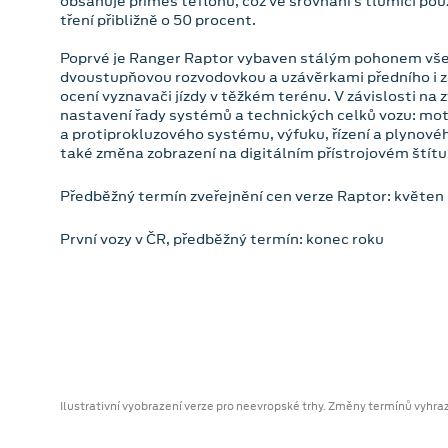
obsahuje příměs teflonu, což ve srovnání s tlumiči p
tření přibližně o 50 procent.
Poprvé je Ranger Raptor vybaven stálým pohonem všec
dvoustupňovou rozvodovkou a uzávěrkami předního i za
ocení vyznavači jízdy v těžkém terénu. V závislosti na
nastavení řady systémů a technických celků vozu: mot
a protiprokluzového systému, výfuku, řízení a plynov
také změna zobrazení na digitálním přístrojovém štítu
Předběžný termín zveřejnění cen verze Raptor: květen
První vozy v ČR, předběžný termín: konec roku
Ilustrativní vyobrazení verze pro neevropské trhy. Změny termínů vyhra