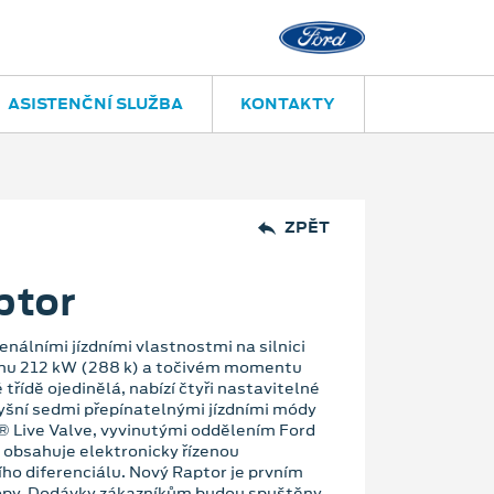
ASISTENČNÍ SLUŽBA
KONTAKTY
ZPĚT
ptor
nálními jízdními vlastnostmi na silnici
onu 212 kW (288 k) a točivém momentu
třídě ojedinělá, nabízí čtyři nastavitelné
pyšní sedmi přepínatelnými jízdními módy
 Live Valve, vyvinutými oddělením Ford
 obsahuje elektronicky řízenou
ho diferenciálu. Nový Raptor je prvním
opy. Dodávky zákazníkům budou spuštěny