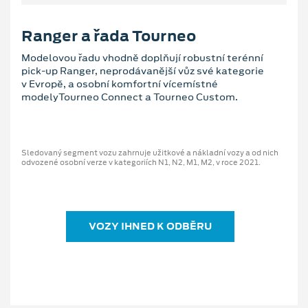
Ranger a řada Tourneo
Modelovou řadu vhodně doplňují robustní terénní
pick-up Ranger, neprodávanější vůz své kategorie
v Evropě, a osobní komfortní vícemístné
modelyTourneo Connect a Tourneo Custom.
Sledovaný segment vozu zahrnuje užitkové a nákladní vozy a od nich
odvozené osobní verze v kategoriích N1, N2, M1, M2, v roce 2021.
VOZY IHNED K ODBĚRU