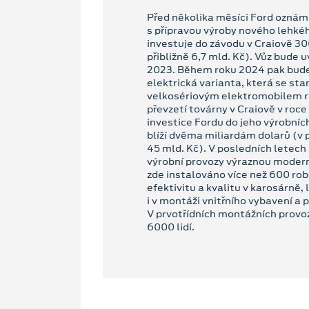
Před několika měsíci Ford oznámil
s přípravou výroby nového lehk
investuje do závodu v Craiově 30
přibližně 6,7 mld. Kč). Vůz bude 
2023. Během roku 2024 pak bude
elektrická varianta, která se st
velkosériovým elektromobilem 
převzetí továrny v Craiově v roc
investice Fordu do jeho výrobníc
blíží dvěma miliardám dolarů (v 
45 mld. Kč). V posledních letech
výrobní provozy výraznou modern
zde instalováno více než 600 robo
efektivitu a kvalitu v karosárně,
i v montáži vnitřního vybavení a 
V prvotřídních montážních provoz
6000 lidí.