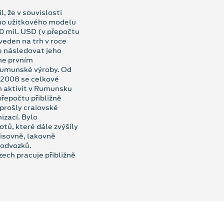
, že v souvislosti
ého užitkového modelu
0 mil. USD (v přepočtu
uveden na trh v roce
 následovat jeho
ane prvním
rumunské výroby. Od
e 2008 se celkové
h aktivit v Rumunsku
přepočtu přibližně
 prošly craiovské
izací. Bylo
tů, které dále zvýšily
 lisovně, lakovně
podvozků.
ech pracuje přibližně