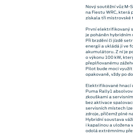
Nový soutěžní vůz M-S
na Fiestu WRC, která 
získala tři mistrovské t
První elektrifikovaný
je poháněn hybridním 
Při brzdění či jízdě se
energii a ukládá ji ve
akumulátoru. Z ní je 
o výkonu 100 kW, kter
přeplňovanému zážeh
Pilot bude moci využí
opakovaně, vždy po do
Elektrifikované hnací 
Puma Rally1 absolvova
zkouškami a servisními
bez aktivace spalovac
servisních místech lze
zdroje, přičemž plné na
Hybridní soustava váž
i kapalinou a uložena 
odolá extrémnímu přet