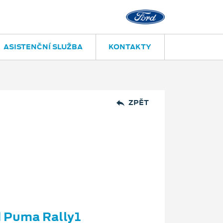
ASISTENČNÍ SLUŽBA
KONTAKTY
ZPĚT
 vozů
d Puma Rally1