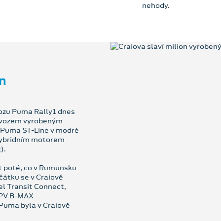
nehody.
on
ozu Puma Rally1 dnes
m vozem vyrobeným
e Puma ST-Line v modré
hybridním motorem
).
et poté, co v Rumunsku
čátku se v Craiově
l Transit Connect,
 MPV B-MAX
Puma byla v Craiově