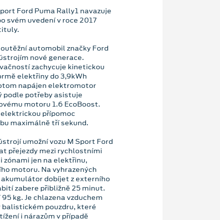
port Ford Puma Rally1 navazuje
po svém uvedení v roce 2017
ituly.
 soutěžní automobil značky Ford
ústrojím nové generace.
trvačností zachycuje kinetickou
 formě elektřiny do 3,9kWh
potom napájen elektromotor
ý podle potřeby asistuje
ovému motoru 1.6 EcoBoost.
t elektrickou přípomoc
bu maximálně tří sekund.
ústrojí umožní vozu M Sport Ford
t přejezdy mezi rychlostními
 zónami jen na elektřinu,
ího motoru. Na vyhrazených
 akumulátor dobíjet z externího
bití zabere přibližně 25 minut.
í 95 kg. Je chlazena vzduchem
v balistickém pouzdru, které
ížení i nárazům v případě