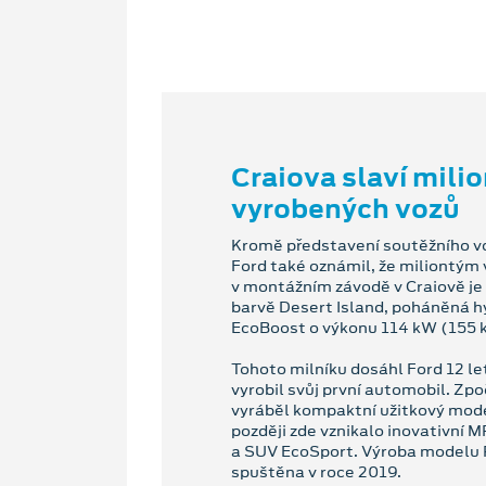
Craiova slaví mili
vyrobených vozů
Kromě představení soutěžního v
Ford také oznámil, že miliontý
v montážním závodě v Craiově j
barvě Desert Island, poháněná 
EcoBoost o výkonu 114 kW (155 k
Tohoto milníku dosáhl Ford 12 l
vyrobil svůj první automobil. Zpo
vyráběl kompaktní užitkový mode
později zde vznikalo inovativní
a SUV EcoSport. Výroba modelu 
spuštěna v roce 2019.