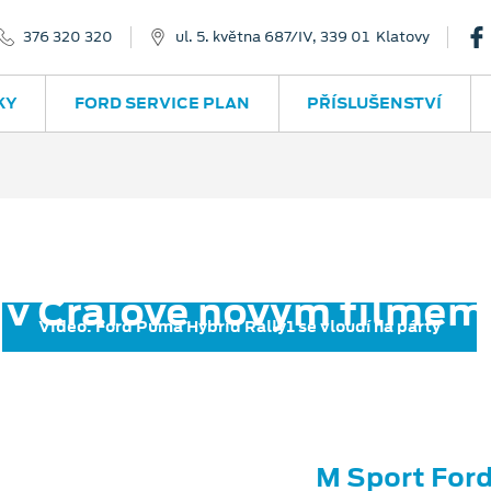
376 320 320
ul. 5. května 687/IV, 339 01 Klatovy
KY
FORD SERVICE PLAN
PŘÍSLUŠENSTVÍ
 slaví milion vyrobených
v Craiově novým filmem
Video: Ford Puma Hybrid Rally1 se vloudí na párty
M Sport For