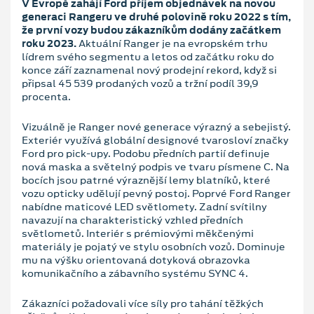
V Evropě zahájí Ford příjem objednávek na novou
generaci Rangeru ve druhé polovině roku 2022 s tím,
že první vozy budou zákazníkům dodány začátkem
roku 2023.
Aktuální Ranger je na evropském trhu
lídrem svého segmentu a letos od začátku roku do
konce září zaznamenal nový prodejní rekord, když si
připsal 45 539 prodaných vozů a tržní podíl 39,9
procenta.
Vizuálně je Ranger nové generace výrazný a sebejistý.
Exteriér využívá globální designové tvarosloví značky
Ford pro pick-upy. Podobu předních partií definuje
nová maska a světelný podpis ve tvaru písmene C. Na
bocích jsou patrné výraznější lemy blatníků, které
vozu opticky udělují pevný postoj. Poprvé Ford Ranger
nabídne maticové LED světlomety. Zadní svítilny
navazují na charakteristický vzhled předních
světlometů. Interiér s prémiovými měkčenými
materiály je pojatý ve stylu osobních vozů. Dominuje
mu na výšku orientovaná dotyková obrazovka
komunikačního a zábavního systému SYNC 4.
Zákazníci požadovali více síly pro tahání těžkých