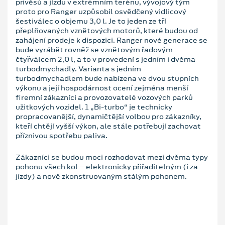
přívěsů a jízdu v extrémním terénu, vývojový tým
proto pro Ranger uzpůsobil osvědčený vidlicový
šestiválec o objemu 3,0 l. Je to jeden ze tří
přeplňovaných vznětových motorů, které budou od
zahájení prodeje k dispozici. Ranger nové generace se
bude vyrábět rovněž se vznětovým řadovým
čtyřválcem 2,0 l, a to v provedení s jedním i dvěma
turbodmychadly. Varianta s jedním
turbodmychadlem bude nabízena ve dvou stupních
výkonu a její hospodárnost ocení zejména menší
firemní zákazníci a provozovatelé vozových parků
užitkových vozidel. 1 „Bi-turbo“ je technicky
propracovanější, dynamičtější volbou pro zákazníky,
kteří chtějí vyšší výkon, ale stále potřebují zachovat
příznivou spotřebu paliva.
Zákazníci se budou moci rozhodovat mezi dvěma typy
pohonu všech kol – elektronicky přiřaditelným (i za
jízdy) a nově zkonstruovaným stálým pohonem.