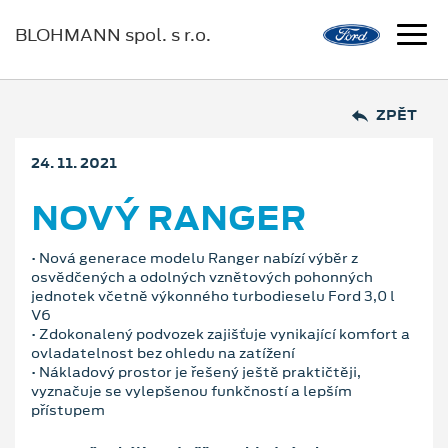
BLOHMANN spol. s r.o.
ZPĚT
24. 11. 2021
NOVÝ RANGER
• Nová generace modelu Ranger nabízí výběr z
osvědčených a odolných vznětových pohonných
jednotek včetně výkonného turbodieselu Ford 3,0 l
V6
• Zdokonalený podvozek zajišťuje vynikající komfort a
ovladatelnost bez ohledu na zatížení
• Nákladový prostor je řešený ještě praktičtěji,
vyznačuje se vylepšenou funkčností a lepším
přístupem